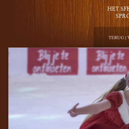
HET SF
SPR
TERUG
|