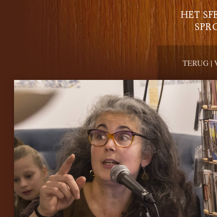
HET SF
SPR
TERUG
|