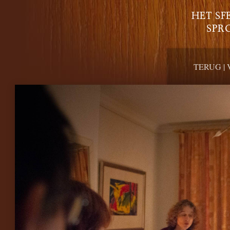
HET SF
SPR
TERUG
|